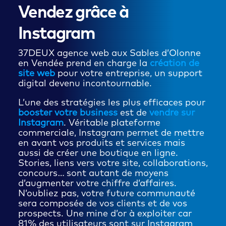
Vendez grâce à
Instagram
37DEUX agence web aux Sables d’Olonne
en Vendée prend en charge la
création de
site web
pour votre entreprise, un support
digital devenu incontournable.
L’une des stratégies les plus efficaces pour
booster votre business
est de
vendre sur
Instagram
. Véritable plateforme
commerciale, Instagram permet de mettre
en avant vos produits et services mais
aussi de créer une boutique en ligne.
Stories, liens vers votre site, collaborations,
concours… sont autant de moyens
d’augmenter votre chiffre d’affaires.
N’oubliez pas, votre future communauté
sera composée de vos clients et de vos
prospects. Une mine d’or à exploiter car
81% des utilisateurs sont sur Instagram