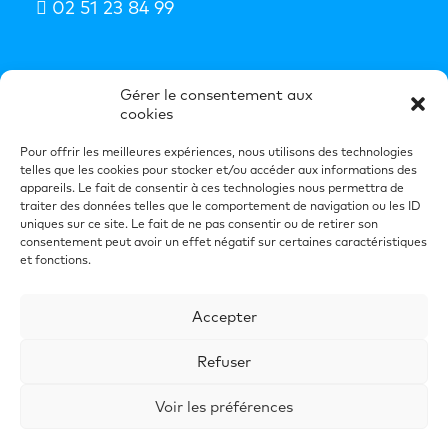
02 51 23 84 99
S'abonner à la newsletter
Gérer le consentement aux
cookies
Nos idées booster de business dans votre
boîte mail chaque semaine.
Pour offrir les meilleures expériences, nous utilisons des technologies
telles que les cookies pour stocker et/ou accéder aux informations des
S'inscrire à la newsletter
appareils. Le fait de consentir à ces technologies nous permettra de
traiter des données telles que le comportement de navigation ou les ID
uniques sur ce site. Le fait de ne pas consentir ou de retirer son
consentement peut avoir un effet négatif sur certaines caractéristiques
et fonctions.
Mentions Légales
Recrutement
Accepter
Politique de cookies (UE)
Refuser
Protection des données
Voir les préférences
© 2026 COMMUNICATION 37DEUX. | Tous droits