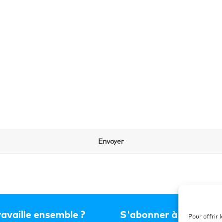
availle ensemble ?
S'abonner à la newsl
Pour offrir 