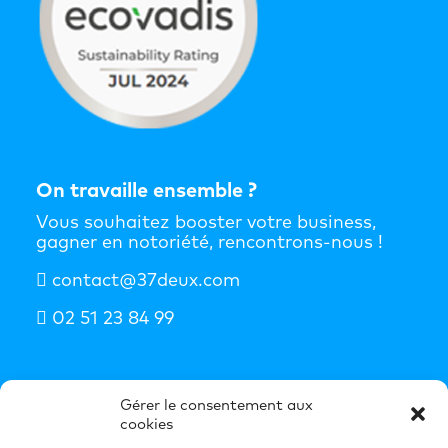
On travaille ensemble ?
Vous souhaitez booster votre business,
gagner en notoriété, rencontrons-nous !
contact@37deux.com
02 51 23 84 99
S'abonner à la newsletter
Gérer le consentement aux
cookies
Nos idées booster de business dans votre
boîte mail chaque semaine.