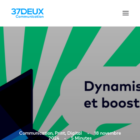
Communication
,
Print
,
Digital
•
18 novembre
2024
•
5 Minutes