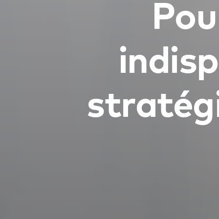
Pour
indis
stratég