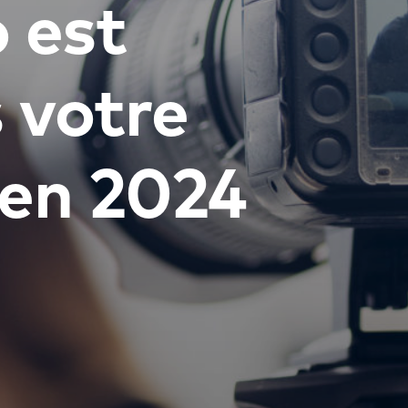
o est
 votre
 en 2024